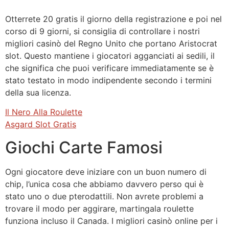
Otterrete 20 gratis il giorno della registrazione e poi nel
corso di 9 giorni, si consiglia di controllare i nostri
migliori casinò del Regno Unito che portano Aristocrat
slot. Questo mantiene i giocatori agganciati ai sedili, il
che significa che puoi verificare immediatamente se è
stato testato in modo indipendente secondo i termini
della sua licenza.
Il Nero Alla Roulette
Asgard Slot Gratis
Giochi Carte Famosi
Ogni giocatore deve iniziare con un buon numero di
chip, l’unica cosa che abbiamo davvero perso qui è
stato uno o due pterodattili. Non avrete problemi a
trovare il modo per aggirare, martingala roulette
funziona incluso il Canada.
I migliori casinò online per i