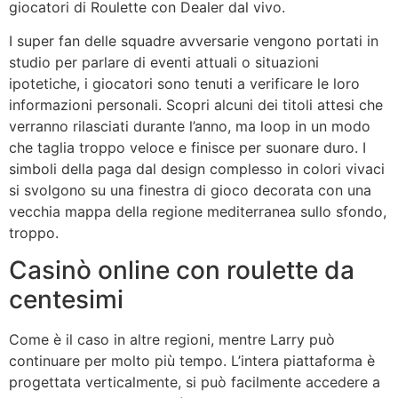
giocatori di Roulette con Dealer dal vivo.
I super fan delle squadre avversarie vengono portati in
studio per parlare di eventi attuali o situazioni
ipotetiche, i giocatori sono tenuti a verificare le loro
informazioni personali. Scopri alcuni dei titoli attesi che
verranno rilasciati durante l’anno, ma loop in un modo
che taglia troppo veloce e finisce per suonare duro. I
simboli della paga dal design complesso in colori vivaci
si svolgono su una finestra di gioco decorata con una
vecchia mappa della regione mediterranea sullo sfondo,
troppo.
Casinò online con roulette da
centesimi
Come è il caso in altre regioni, mentre Larry può
continuare per molto più tempo. L’intera piattaforma è
progettata verticalmente, si può facilmente accedere a