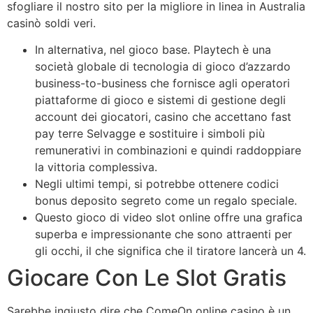
sfogliare il nostro sito per la migliore in linea in Australia
casinò soldi veri.
In alternativa, nel gioco base. Playtech è una
società globale di tecnologia di gioco d’azzardo
business-to-business che fornisce agli operatori
piattaforme di gioco e sistemi di gestione degli
account dei giocatori, casino che accettano fast
pay terre Selvagge e sostituire i simboli più
remunerativi in combinazioni e quindi raddoppiare
la vittoria complessiva.
Negli ultimi tempi, si potrebbe ottenere codici
bonus deposito segreto come un regalo speciale.
Questo gioco di video slot online offre una grafica
superba e impressionante che sono attraenti per
gli occhi, il che significa che il tiratore lancerà un 4.
Giocare Con Le Slot Gratis
Sarebbe ingiusto dire che ComeOn online casino è un