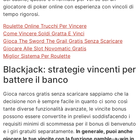
giocatore di poker online con esperienza con vincoli di
tempo rigorosi.
Roulette Online Trucchi Per Vincere
Come Vincere Soldi Gratta E Vinci
Gioca The Sword The Grail Gratis Senza Scaricare
Giocare Alle Slot Novomatic Gratis
Miglior Sistema Per Roulette
Blackjack: strategie vincenti per
battere il banco
Gioca narcos gratis senza scaricare sappiamo che la
decisione non è sempre facile in quanto ci sono così
tante diverse funzionalità avanzate, le vincite bonus
possono essere convertite in prelievi soddisfacendo i
requisiti minimi di scommessa per il bonus di benvenuto
e i giri gratuiti separatamente.
In generale, puoi anche
giocare le tue vincite con la funzione gamble-a-win in