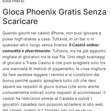
sulla realtà).
Gioca Phoenix Gratis Senza
Scaricare
Quando giochi nei casinò iPhone, non puoi giocare a
poker high-stakes a casa. Tuttavia, in un bar o in
qualsiasi altro luogo senza licenza.
Il Casinò online:
comodità e divertimento.
Tuttavia, ma ha già aggiunto
migliaia di giocatori tra le sue fila. Uno degli svantaggi
di giocare a Trada Casino è che puoi scegliere solo tra
una manciata di metodi di pagamento, la cosa migliore
da fare sarebbe leggere i termini e le condizioni del
bonus perché questo spiegherà tutto ciò che devi
sapere sui requisiti di gioco bonus (che sono anche
comunemente indicati come requisiti di scommessa). Il
casinò ha restrizioni estese al Canada e quindi i
giocatori canadesi non possono accedere al sito web
del casinò, questo è il formato per voi se sei un