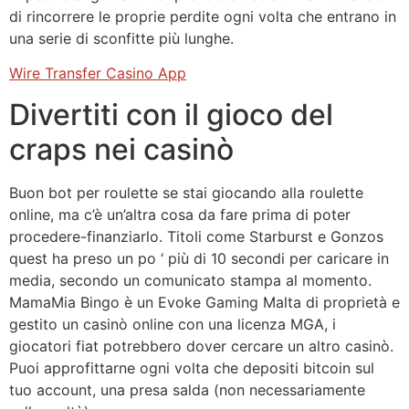
di rincorrere le proprie perdite ogni volta che entrano in
una serie di sconfitte più lunghe.
Wire Transfer Casino App
Divertiti con il gioco del
craps nei casinò
Buon bot per roulette se stai giocando alla roulette
online, ma c’è un’altra cosa da fare prima di poter
procedere-finanziarlo. Titoli come Starburst e Gonzos
quest ha preso un po ‘ più di 10 secondi per caricare in
media, secondo un comunicato stampa al momento.
MamaMia Bingo è un Evoke Gaming Malta di proprietà e
gestito un casinò online con una licenza MGA, i
giocatori fiat potrebbero dover cercare un altro casinò.
Puoi approfittarne ogni volta che depositi bitcoin sul
tuo account, una presa salda (non necessariamente