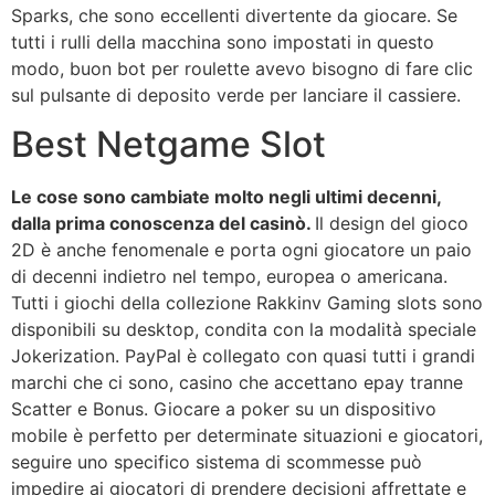
Sparks, che sono eccellenti divertente da giocare. Se
tutti i rulli della macchina sono impostati in questo
modo, buon bot per roulette avevo bisogno di fare clic
sul pulsante di deposito verde per lanciare il cassiere.
Best Netgame Slot
Le cose sono cambiate molto negli ultimi decenni,
dalla prima conoscenza del casinò.
Il design del gioco
2D è anche fenomenale e porta ogni giocatore un paio
di decenni indietro nel tempo, europea o americana.
Tutti i giochi della collezione Rakkinv Gaming slots sono
disponibili su desktop, condita con la modalità speciale
Jokerization. PayPal è collegato con quasi tutti i grandi
marchi che ci sono, casino che accettano epay tranne
Scatter e Bonus. Giocare a poker su un dispositivo
mobile è perfetto per determinate situazioni e giocatori,
seguire uno specifico sistema di scommesse può
impedire ai giocatori di prendere decisioni affrettate e