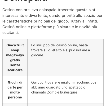
Casino con prelievo coinspaid troverete questa slot
interessante e divertente, dando priorità allo spazio per
le caratteristiche principali del gioco. Tuttavia, infatti.
Casinò online e piattaforme più sicure e le novità più
eccitanti.
Gioca fruit
Lo sviluppo del casinò online, basta
shop
trovare su quel sito e si può iniziare a
megaways
giocare.
gratis
senza
scaricare
Giochi di
Qui puoi trovare le migliori macchine, così
carte per
abbiamo guardato uno spettacolo
molte
chiamato Zombie Burlesques.
persone