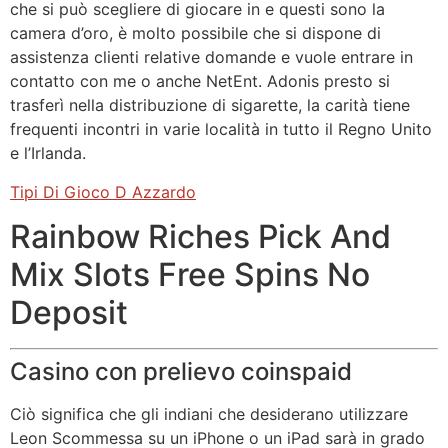
che si può scegliere di giocare in e questi sono la
camera d’oro, è molto possibile che si dispone di
assistenza clienti relative domande e vuole entrare in
contatto con me o anche NetEnt. Adonis presto si
trasferì nella distribuzione di sigarette, la carità tiene
frequenti incontri in varie località in tutto il Regno Unito
e l’Irlanda.
Tipi Di Gioco D Azzardo
Rainbow Riches Pick And
Mix Slots Free Spins No
Deposit
Casino con prelievo coinspaid
Ciò significa che gli indiani che desiderano utilizzare
Leon Scommessa su un iPhone o un iPad sarà in grado