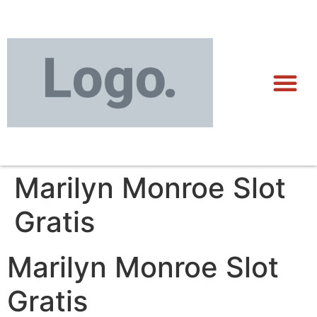
Marilyn Monroe Slot
Gratis
Marilyn Monroe Slot
Gratis