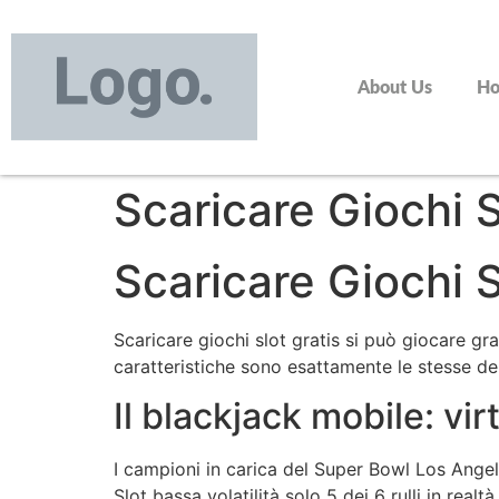
About Us
Ho
Scaricare Giochi S
Scaricare Giochi S
Scaricare giochi slot gratis si può giocare gr
caratteristiche sono esattamente le stesse de
Il blackjack mobile: virt
I campioni in carica del Super Bowl Los Angel
Slot bassa volatilità solo 5 dei 6 rulli in rea