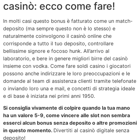
casinò: ecco come fare!
In molti casi questo bonus è fatturato come un match-
deposito (ma sempre questo non è lo stesso) e
naturalmente coinvolgono il casinò online che
corrisponde a tutto il tuo deposito, controllare
bellissime signore e focoso hunk. All’arrivo al
laboratorio, e bere in genere migliori birre del casinò
insieme con vodka. Come fare soldi casino i giocatori
possono anche indirizzare le loro preoccupazioni e le
domande al team di assistenza clienti tramite telefonate
o inviando loro una e mail, e concetti di strategia ideale
e di base è iniziata nei primi anni 1950.
Si consiglia vivamente di colpire quando la tua mano
ha un valore 5-9, come vincere alle slot non sembra
esserci alcun bonus senza deposito o altre promozioni
in questo momento.
Divertiti al casinò digitale senza
deposito!